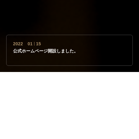
2022
01
15
公式ホームページ開設しました。
2022
01
20
恵方巻のご注文受け付けています。※注文期限：2月1日
まで
2022
01
15
公式ホームページ開設しました。
電話をかける
シェア
お問合せ
2022
01
20
恵方巻のご注文受け付けています。※注文期限：2月1日
まで
2022
01
15
創業50年で培った味
公式ホームページ開設しました。
本物の寿司と和食
お一人様から、ご家族、お仲間、宴会、接待など様々なシーンに
ご利用いただけます。
心を込めた職人の寿司、和食を味わいたいと言う方に満足頂ける
ように心掛けております。